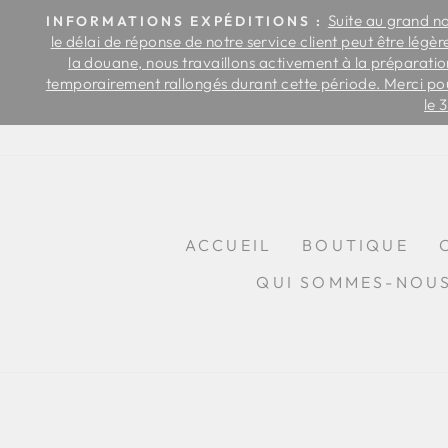
Passer
us
Suite au grand n
INFORMATIONS EXPÉDITIONS :
au
 par
le délai de réponse de notre service client peut être légè
contenu
 de
la douane, nous travaillons activement à la préparation
temporairement rallongés durant cette période. Merci po
le 
ACCUEIL
BOUTIQUE
QUI SOMMES-NOU