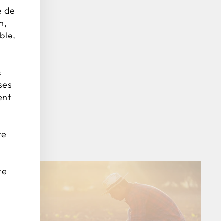
e de
h,
ble,
s
ses
ent
re
te