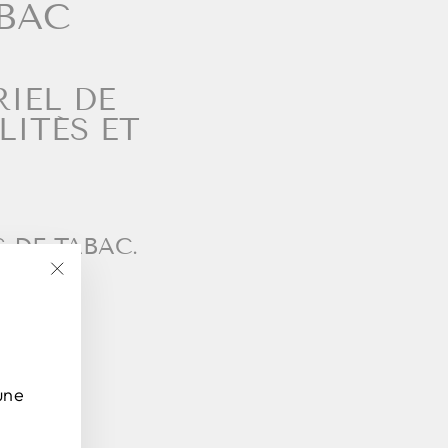
ABAC
IEL DE
LITÉS ET
 DE TABAC.
"Fermer
(Esc)"
une