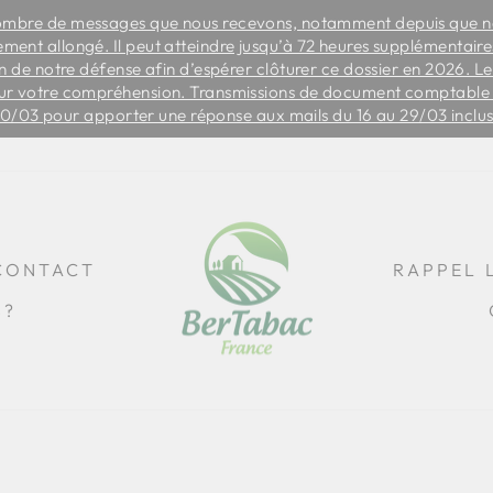
ombre de messages que nous recevons, notamment depuis que no
rement allongé. Il peut atteindre jusqu’à 72 heures supplémentair
Diaporama
 de notre défense afin d’espérer clôturer ce dossier en 2026. Le
Pause
ur votre compréhension. Transmissions de document comptable à
30/03 pour apporter une réponse aux mails du 16 au 29/03 inclu
CONTACT
RAPPEL 
S?