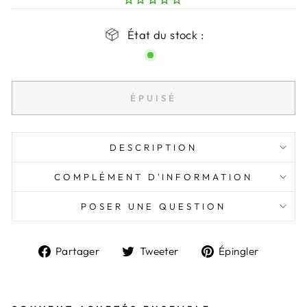
État du stock :
ÉPUISÉ
DESCRIPTION
COMPLÉMENT D'INFORMATION
POSER UNE QUESTION
Partager
Tweeter
Épingl
Partager
Tweeter
Épingler
sur
sur
sur
Facebook
Twitter
Pintere