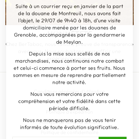
Suite à un courrier reçu en janvier de la part
de la douane de Montreuil, nous avons fait
l’objet, le 29/07 de 9h40 à 18h, d’une visite
domiciliaire menée par les douanes de
HONNÊTETÉ
Grenoble, accompagnées par la gendarmerie
de Meylan.
Chez BerTabac, nous faisons preuve de transparence
avec vous. Nous souhaitons vous offrir une
Depuis la mise sous scellés de nos
expérience unique.
marchandises, nous continuons notre combat
et celui-ci commence à porter ses fruits. Nous
sommes en mesure de reprendre partiellement
notre activité.
Rechercher
Conditions générales d’utilisation
Nous vous remercions pour votre
compréhension et votre fidélité dans cette
Conditions générales de vente
période difficile.
Politique d’expédition
Nous ne manquerons pas de vous tenir
Politique de remboursement
informés de toute évolution significative.
Politique de confidentialité
INSCRIVEZ-
S'INSCRIRE