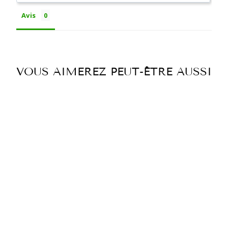
Avis
VOUS AIMEREZ PEUT-ÊTRE AUSSI
EN COURS DE
RÉAPPROVISIONNEMENT
TUBEUSE
ÉLECTRIQUE
POWERMATIC 5
€350,00