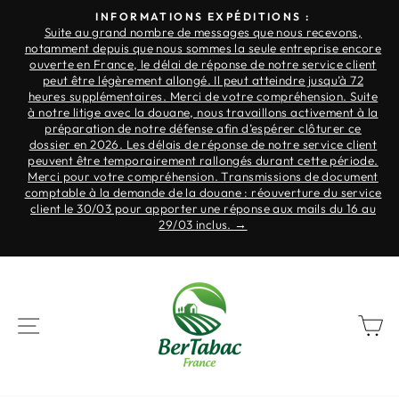
Passer
INFORMATIONS EXPÉDITIONS :
au
Suite au grand nombre de messages que nous recevons,
Diaporama
notamment depuis que nous sommes la seule entreprise encore
contenu
Pause
.
ouverte en France, le délai de réponse de notre service client
ne
peut être légèrement allongé. Il peut atteindre jusqu’à 72
à
heures supplémentaires. Merci de votre compréhension. Suite
à notre litige avec la douane, nous travaillons activement à la
préparation de notre défense afin d’espérer clôturer ce
r
dossier en 2026. Les délais de réponse de notre service client
nt
peuvent être temporairement rallongés durant cette période.
Merci pour votre compréhension. Transmissions de document
s
comptable à la demande de la douane : réouverture du service
r
client le 30/03 pour apporter une réponse aux mails du 16 au
re
29/03 inclus. →
NAVIGATION
P