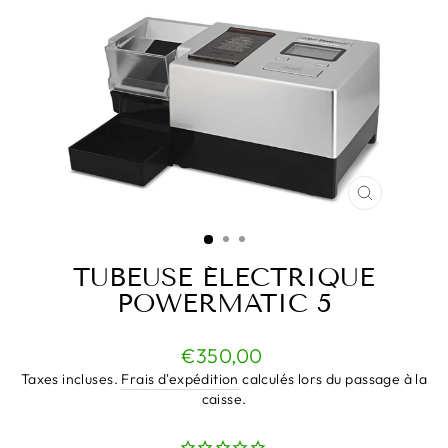
FERMER
(ESC)
TUBEUSE ÉLECTRIQUE
POWERMATIC 5
Prix
€350,00
régulier
Taxes incluses.
Frais d'expédition
calculés lors du passage à la
caisse.