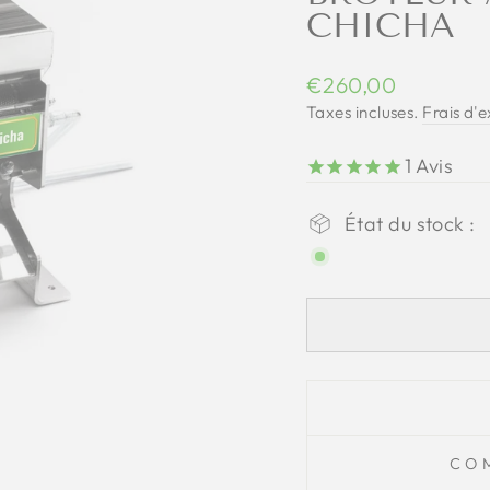
CHICHA
Prix
€260,00
régulier
Taxes incluses.
Frais d'
1
Avis
État du stock :
CO