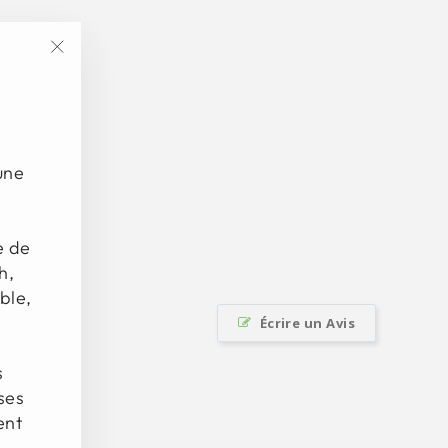
"Fermer
(Esc)"
une
e de
h,
ble,
Écrire un Avis
s
ses
ent