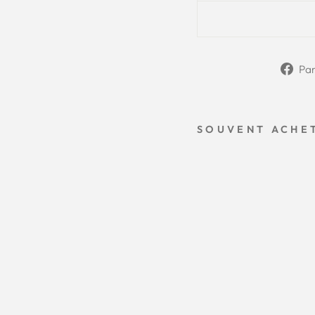
Pa
SOUVENT ACHE
B
R
O
Y
E
U
R
À
T
A
B