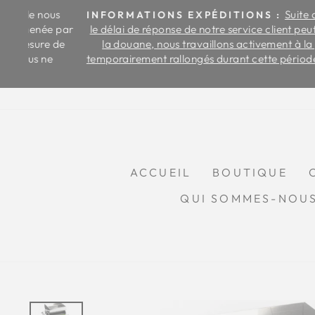
Passer
us
Suite au grand n
INFORMATIONS EXPÉDITIONS :
au
 par
le délai de réponse de notre service client peut être légè
contenu
 de
la douane, nous travaillons activement à la préparation
temporairement rallongés durant cette période. Merci po
le 
ACCUEIL
BOUTIQUE
QUI SOMMES-NOU