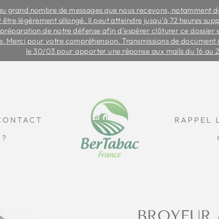
ombre de messages que nous recevons, notamment depuis que no
rement allongé. Il peut atteindre jusqu’à 72 heures supplémentair
Diaporama
 de notre défense afin d’espérer clôturer ce dossier en 2026. Le
Pause
ur votre compréhension. Transmissions de document comptable à
30/03 pour apporter une réponse aux mails du 16 au 29/03 inclu
CONTACT
RAPPEL 
S?
BROYEUR 