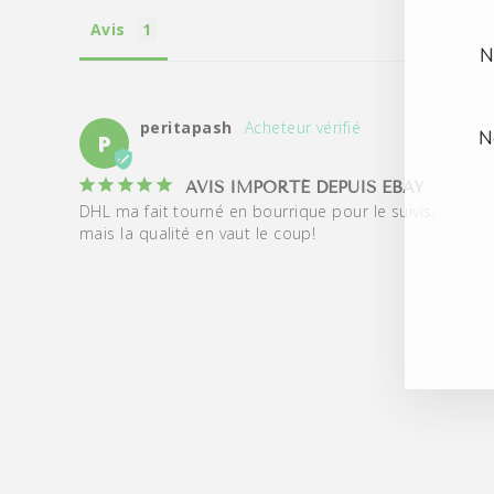
Avis
N
peritapash
N
P
AVIS IMPORTÉ DEPUIS EBAY
DHL ma fait tourné en bourrique pour le suivis,

INS
S'I
mais la qualité en vaut le coup!
VO
À
NO
IN