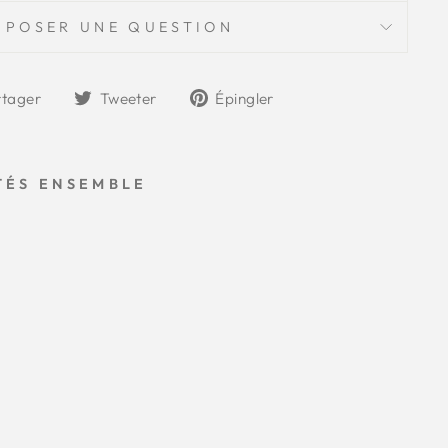
POSER UNE QUESTION
Partager
Tweeter
Épingler
rtager
Tweeter
Épingler
sur
sur
sur
Facebook
Twitter
Pinterest
TÉS ENSEMBLE