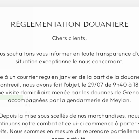
1
Avis
Épuisé
RÉGLEMENTATION DOUANIERE
Chers clients,
us souhaitons vous informer en toute transparence d’
situation exceptionnelle nous concernant.
te à un courrier reçu en janvier de la part de la douan
ontreuil, nous avons fait l’objet, le 29/07 de 9h40 à 18
ne visite domiciliaire menée par les douanes de Greno
accompagnées par la gendarmerie de Meylan.
1
0
0
Depuis la mise sous scellés de nos marchandises, nou
0
ntinuons notre combat et celui-ci commence à porter 
0
uits. Nous sommes en mesure de reprendre partiellem
notre activité.