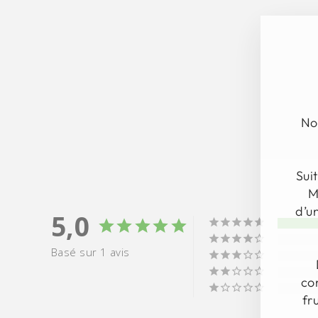
No
Sui
M
d’u
5,0
Basé sur 1 avis
co
fr