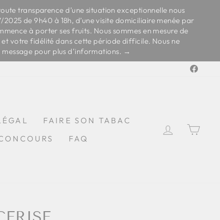
toute transparence d’une situation exceptionnelle nous
07/2025 de 9h40 à 18h, d’une visite domiciliaire menée par
commence à porter ses fruits. Nous sommes en mesure de
 votre fidélité dans cette période difficile. Nous ne
ce message pour plus d’informations. →
Faceb
LÉGAL
FAIRE SON TABAC
SE CONN
PAN
CONCOURS
FAQ
CERISE