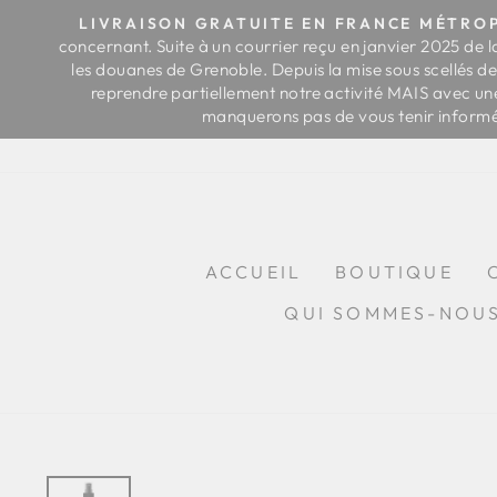
Passer
ance,
LIVRAISON GRATUITE EN FRANCE MÉTROP
au
 avec
concernant. Suite à un courrier reçu en janvier 2025 de l
contenu
re
les douanes de Grenoble. Depuis la mise sous scellés 
lient
reprendre partiellement notre activité MAIS avec une
manquerons pas de vous tenir informés 
ACCUEIL
BOUTIQUE
QUI SOMMES-NOU