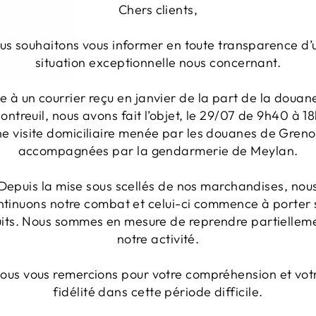
Chers clients,
us souhaitons vous informer en toute transparence d’
situation exceptionnelle nous concernant.
te à un courrier reçu en janvier de la part de la douan
ontreuil, nous avons fait l’objet, le 29/07 de 9h40 à 18
ne visite domiciliaire menée par les douanes de Greno
accompagnées par la gendarmerie de Meylan.
Depuis la mise sous scellés de nos marchandises, nou
1
ntinuons notre combat et celui-ci commence à porter 
0
uits. Nous sommes en mesure de reprendre partiellem
0
notre activité.
0
0
ous vous remercions pour votre compréhension et vot
fidélité dans cette période difficile.