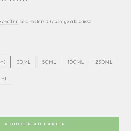
expédition
calculés lors du passage à la caisse.
on)
30ML
50ML
100ML
250ML
5L
AJOUTER AU PANIER