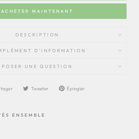
ACHETER MAINTENANT
DESCRIPTION
MPLÉMENT D'INFORMATION
POSER UNE QUESTION
Partager
Tweeter
Épingler
rtager
Tweeter
Épingler
sur
sur
sur
Facebook
Twitter
Pinterest
TÉS ENSEMBLE