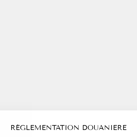
Ô
M
E
-
C
E
R
I
S
E
À
partir
de
€5,00
RÉGLEMENTATION DOUANIERE
1
Avis