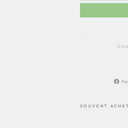
CO
Pa
SOUVENT ACHE
A
R