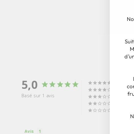
No
Sui
M
d’u
5,0
co
fr
Basé sur 1 avis
N
Avis