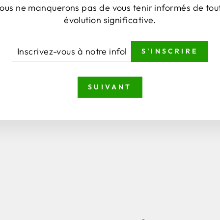
ous ne manquerons pas de vous tenir informés de tou
évolution significative.
CRIVEZ-
NSCRIRE
S'INSCRIRE
US
TRE
FOLETTRE
SUIVANT