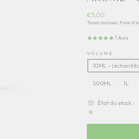
Prix
€5,00
régulier
Taxes incluses.
Frais d'
1
Avis
VOLUME
10ML - (échantill
500ML
1L
État du stock :