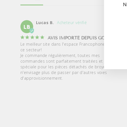
N
Lucas B.
LB
INS
S'I
VO
À
AVIS IMPORTÉ DEPUIS GOOGLE
NO
Le meilleur site dans l'espace Francophone pour

IN
ce secteur!

Je commande régulièrement, toutes mes

commandes sont parfaitement traitées et mention

spéciale pour les pièces détachés de broyeur je

n'envisage plus de passer par d'autres voies

d'approvisionnement.